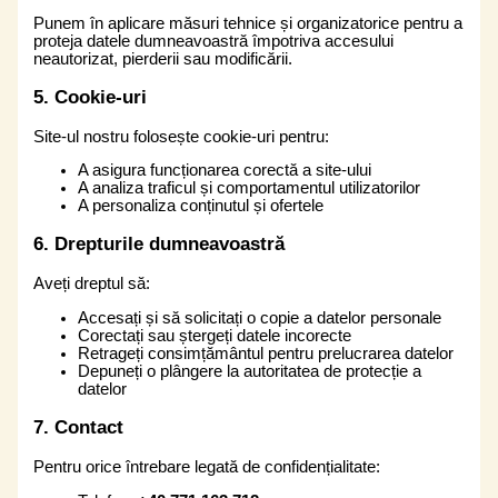
Punem în aplicare măsuri tehnice și organizatorice pentru a
proteja datele dumneavoastră împotriva accesului
neautorizat, pierderii sau modificării.
5. Cookie-uri
Site-ul nostru folosește cookie-uri pentru:
A asigura funcționarea corectă a site-ului
A analiza traficul și comportamentul utilizatorilor
A personaliza conținutul și ofertele
6. Drepturile dumneavoastră
Aveți dreptul să:
Accesați și să solicitați o copie a datelor personale
Corectați sau ștergeți datele incorecte
Retrageți consimțământul pentru prelucrarea datelor
Depuneți o plângere la autoritatea de protecție a
datelor
7. Contact
Pentru orice întrebare legată de confidențialitate: