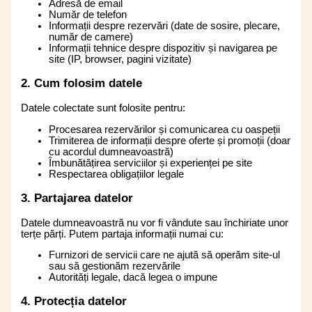
Adresă de email
Număr de telefon
Informații despre rezervări (date de sosire, plecare,
număr de camere)
Informații tehnice despre dispozitiv și navigarea pe
site (IP, browser, pagini vizitate)
2. Cum folosim datele
Datele colectate sunt folosite pentru:
Procesarea rezervărilor și comunicarea cu oaspeții
Trimiterea de informații despre oferte și promoții (doar
cu acordul dumneavoastră)
Îmbunătățirea serviciilor și experienței pe site
Respectarea obligațiilor legale
3. Partajarea datelor
Datele dumneavoastră nu vor fi vândute sau închiriate unor
terțe părți. Putem partaja informații numai cu:
Furnizori de servicii care ne ajută să operăm site-ul
sau să gestionăm rezervările
Autorități legale, dacă legea o impune
4. Protecția datelor